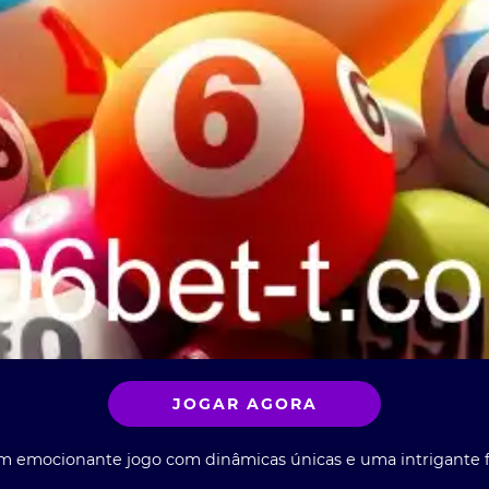
JOGAR AGORA
 emocionante jogo com dinâmicas únicas e uma intrigante f