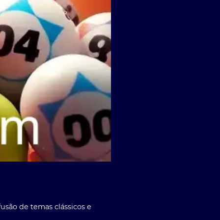
usão de temas clássicos e