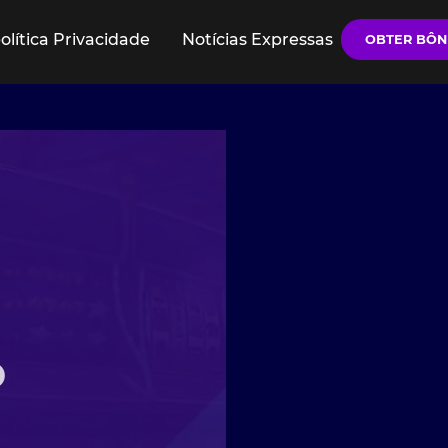
olítica Privacidade
Notícias Expressas
OBTER BÔN
O