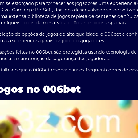
em se esforçado para fornecer aos jogadores uma experiência 
 Rival Gaming e BetSoft, dois dos desenvolvedores de softwa
ma extensa biblioteca de jogos repleta de centenas de títu
-níqueis, jogos de mesa, vídeo pôquer e jogos especiais.
leção de opções de jogos de alta qualidade, o 006bet é con
as experiências gerais de jogo dos jogadores.
nsações feitas no 006bet são protegidas usando tecnologia de 
tância à manutenção da segurança dos jogadores.
talhar o que o 006bet reserva para os frequentadores de cass
ogos no 006bet