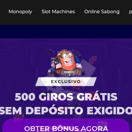
Monopoly
Slot Machines
Online Sabong
p
EXCLUSIVO
500 GIROS GRÁTIS
SEM DEPÓSITO EXIGID
OBTER BÔNUS AGORA