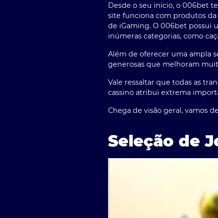
Desde o seu início, o 006bet t
site funciona com produtos da
de iGaming. O 006bet possui u
inúmeras categorias, como caça
Além de oferecer uma ampla se
generosas que melhoram muito 
Vale ressaltar que todas as tra
cassino atribui extrema impor
Chega de visão geral, vamos de
Seleção de J