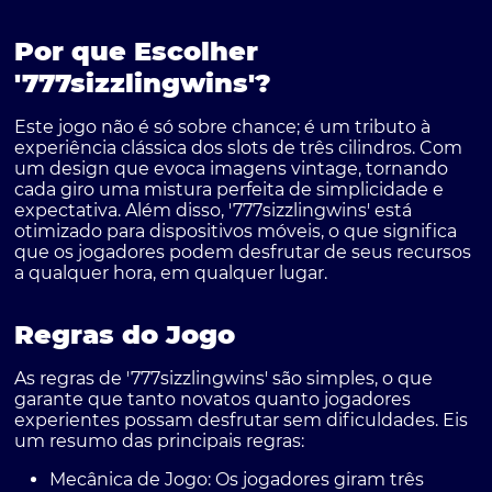
Por que Escolher
'777sizzlingwins'?
Este jogo não é só sobre chance; é um
tributo à
experiência clássica
dos slots de três cilindros. Com
um design que evoca imagens vintage, tornando
cada giro uma mistura perfeita de simplicidade e
expectativa. Além disso, '777sizzlingwins' está
otimizado para dispositivos móveis, o que significa
que os jogadores podem desfrutar de seus recursos
a qualquer hora, em qualquer lugar.
Regras do Jogo
As regras de '777sizzlingwins' são simples, o que
garante que tanto novatos quanto jogadores
experientes possam desfrutar sem dificuldades. Eis
um resumo das principais regras:
Mecânica de Jogo
: Os jogadores giram três