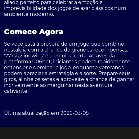
aliado perfeito para celebrar a emoção e
imprevisibilidade dos jogos de azar clássicos num
ambiente moderno.
Comece Agora
Se você está à procura de um jogo que combine
nostalgia com a chance de grandes recompensas,
'777sizzlingwins' é a escolha certa. Através da
plataforma 006bet, iniciantes podem rapidamente
entender e dominar o jogo, enquanto veteranos
podem apreciar a estratégia e a sorte. Prepare seus
giros, alinhe os setes e aproveite a chance de ganhar
incrivelmente ao mergulhar nesta aventura
cativante.
Última atualização em 2026-03-05