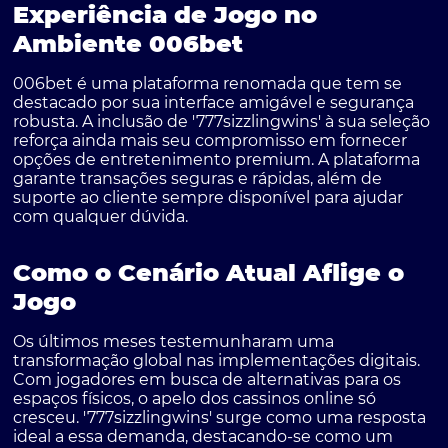
Experiência de Jogo no
Ambiente 006bet
006bet é uma plataforma renomada que tem se
destacado por sua interface amigável e segurança
robusta. A inclusão de '777sizzlingwins' à sua seleção
reforça ainda mais seu compromisso em fornecer
opções de entretenimento premium
. A plataforma
garante transações seguras e rápidas, além de
suporte ao cliente sempre disponível para ajudar
com qualquer dúvida.
Como o Cenário Atual Aflige o
Jogo
Os últimos meses testemunharam uma
transformação global nas implementações digitais.
Com jogadores em busca de alternativas para os
espaços físicos, o apelo dos cassinos online só
cresceu. '777sizzlingwins' surge como uma resposta
ideal a essa demanda, destacando-se como um