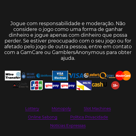
Jogue com responsabilidade e moderação. Não
considere o jogo como uma forma de ganhar
dinheiro e jogue apenas com dinheiro que possa
perder. Se estiver preocupado com o seu jogo ou for
afetado pelo jogo de outra pessoa, entre em contato
com a
GamCare
ou
GamblersAnonymous
para obter
ajuda.
Lottery
Monopoly
Slot Machines
Online Sabong
Política Privacidade
Notícias Expressas