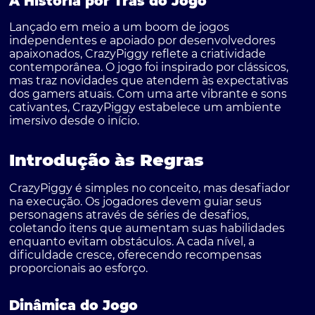
A História por Trás do Jogo
Lançado em meio a um boom de jogos
independentes e apoiado por desenvolvedores
apaixonados, CrazyPiggy reflete a criatividade
contemporânea. O jogo foi inspirado por clássicos,
mas traz novidades que atendem às expectativas
dos gamers atuais. Com uma arte vibrante e sons
cativantes, CrazyPiggy estabelece um ambiente
imersivo desde o início.
Introdução às Regras
CrazyPiggy é simples no conceito, mas desafiador
na execução. Os jogadores devem guiar seus
personagens através de séries de desafios,
coletando itens que aumentam suas habilidades
enquanto evitam obstáculos. A cada nível, a
dificuldade cresce, oferecendo recompensas
proporcionais ao esforço.
Dinâmica do Jogo