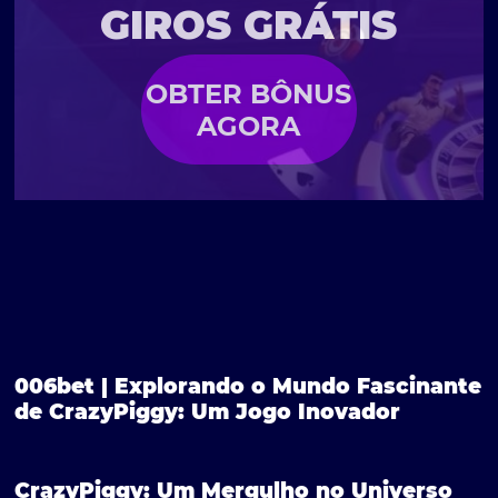
GIROS GRÁTIS
OBTER BÔNUS
AGORA
006bet | Explorando o Mundo Fascinante
de CrazyPiggy: Um Jogo Inovador
CrazyPiggy: Um Mergulho no Universo