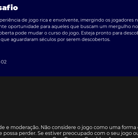
safio
eriência de jogo rica e envolvente, imergindo os jogadores 
lente oportunidade para aqueles que buscam um mergulho n
berta pode mudar o curso do jogo. Esteja pronto para descobr
os que aguardaram séculos por serem descobertos.
-02
de e moderação. Não considere o jogo como uma forma d
 possa perder. Se estiver preocupado com o seu jogo ou 