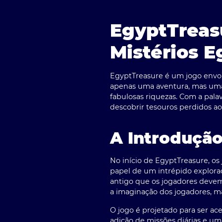
EgyptTreas
Mistérios E
EgyptTreasure é um jogo envol
apenas uma aventura, mas uma 
fabulosas riquezas. Com a pala
descobrir tesouros perdidos ao
A Introduçã
No início de EgyptTreasure, os
papel de um intrépido explora
antigo que os jogadores devem 
a imaginação dos jogadores, m
O jogo é projetado para ser ace
adição de missões diárias e um