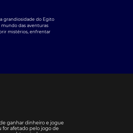
na grandiosidade do Egito
o mundo das aventuras
ir mistérios, enfrentar
e ganhar dinheiro e jogue
for afetado pelo jogo de