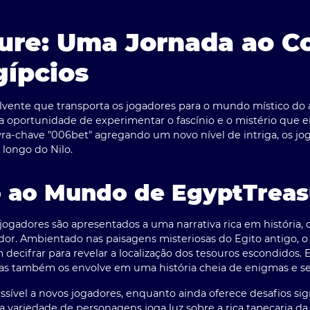
ure: Uma Jornada ao C
gípcios
vente que transporta os jogadores para o mundo místico do a
oportunidade de experimentar o fascínio e o mistério que e
vra-chave "006bet" agregando um novo nível de intriga, os jo
 longo do Nilo.
o ao Mundo de EgyptTreas
 jogadores são apresentados a uma narrativa rica em história
dor. Ambientado nas paisagens misteriosas do Egito antigo
decifrar para revelar a localização dos tesouros escondidos. 
as também os envolve em uma história cheia de enigmas e se
ssível a novos jogadores, enquanto ainda oferece desafios sign
a variedade de personagens joga luz sobre a rica tapeçaria da