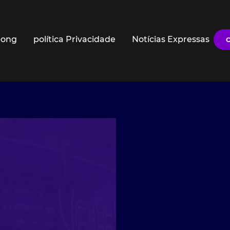
bong
política Privacidade
Notícias Expressas