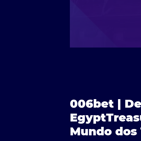
006bet | De
EgyptTreas
Mundo dos 