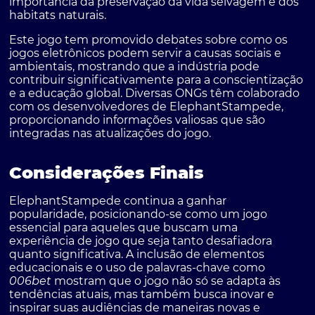
importância da preservação da vida selvagem e dos
habitats naturais.
Este jogo tem promovido debates sobre como os
jogos eletrônicos podem servir a causas sociais e
ambientais, mostrando que a indústria pode
contribuir significativamente para a conscientização
e a educação global. Diversas ONGs têm colaborado
com os desenvolvedores de ElephantStampede,
proporcionando informações valiosas que são
integradas nas atualizações do jogo.
Considerações Finais
ElephantStampede continua a ganhar
popularidade, posicionando-se como um jogo
essencial para aqueles que buscam uma
experiência de jogo que seja tanto desafiadora
quanto significativa. A inclusão de elementos
educacionais e o uso de
palavras-chave
como
006bet
mostram que o jogo não só se adapta às
tendências atuais, mas também busca inovar e
inspirar suas audiências de maneiras novas e