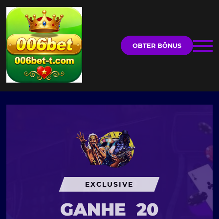
OBTER BÔNUS
EXCLUSIVE
GANHE
20