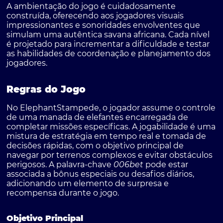
A ambientação do jogo é cuidadosamente
construída, oferecendo aos jogadores visuais
impressionantes e sonoridades envolventes que
simulam uma autêntica savana africana. Cada nível
é projetado para incrementar a dificuldade e testar
as habilidades de coordenação e planejamento dos
jogadores.
Regras do Jogo
No ElephantStampede, o jogador assume o controle
de uma manada de elefantes encarregada de
completar missões específicas. A jogabilidade é uma
mistura de estratégia em tempo real e tomada de
decisões rápidas, com o objetivo principal de
navegar por terrenos complexos e evitar obstáculos
perigosos. A
palavra-chave
006bet
pode estar
associada a bônus especiais ou desafios diários,
adicionando um elemento de surpresa e
recompensa durante o jogo.
Objetivo Principal