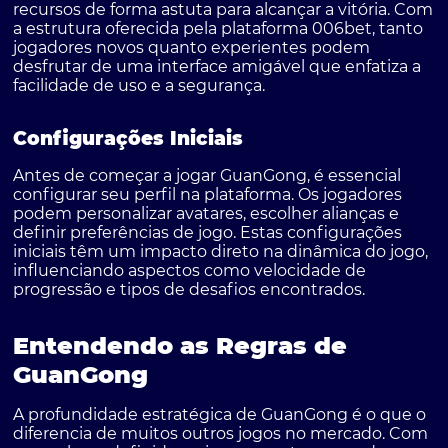
recursos de forma astuta para alcançar a vitória. Com
a estrutura oferecida pela plataforma 006bet, tanto
jogadores novos quanto experientes podem
desfrutar de uma interface amigável que enfatiza a
facilidade de uso e a segurança.
Configurações Iniciais
Antes de começar a jogar GuanGong, é essencial
configurar seu perfil na plataforma. Os jogadores
podem personalizar avatares, escolher alianças e
definir preferências de jogo. Estas configurações
iniciais têm um impacto direto na dinâmica do jogo,
influenciando aspectos como velocidade de
progressão e tipos de desafios encontrados.
Entendendo as Regras de
GuanGong
A profundidade estratégica de GuanGong é o que o
diferencia de muitos outros jogos no mercado. Com