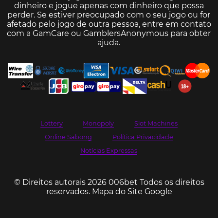
dinheiro e jogue apenas com dinheiro que possa
perder. Se estiver preocupado com o seu jogo ou for
afetado pelo jogo de outra pessoa, entre em contato
com a
GamCare
ou
GamblersAnonymous
para obter
ajuda.
Lottery
Monopoly
Slot Machines
Online Sabong
Política Privacidade
Notícias Expressas
© Direitos autorais 2026 006bet Todos os direitos
reservados.
Mapa do Site Google