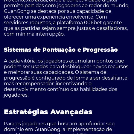
permite partidas com jogadores ao redor do mundo,
GuanGong se destaca por sua capacidade de
oferecer uma experiência envolvente. Com
servidores robustos, a plataforma 006bet garante
que as partidas sejam sempre justas e desafiadoras,
com mínima interrupção.
Sistemas de Pontuação e Progressão
A cada vitória, os jogadores acumulam pontos que
podem ser usados para desbloquear novos recursos
e melhorar suas capacidades. O sistema de
progressão é configurado de forma a ser desafiante,
mas recompensador, incentivando o
desenvolvimento contínuo das habilidades dos
jogadores.
Estratégias Avançadas
Para os jogadores que buscam aprofundar seu
domínio em GuanGong, a implementação de