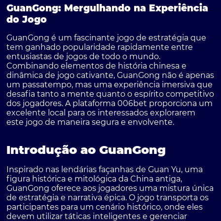
GuanGong: Mergulhando na Experiência
do Jogo
GuanGong é um fascinante jogo de estratégia que
tem ganhado popularidade rapidamente entre
entusiastas de jogos de todo o mundo.
Combinando elementos de história chinesa e
dinâmica de jogo cativante, GuanGong não é apenas
um passatempo, mas uma experiência imersiva que
desafia tanto a mente quanto o espírito competitivo
dos jogadores. A plataforma 006bet proporciona um
excelente local para os interessados explorarem
este jogo de maneira segura e envolvente.
Introdução ao GuanGong
Inspirado nas lendárias façanhas de Guan Yu, uma
figura histórica e mitológica da China antiga,
GuanGong oferece aos jogadores uma mistura única
de estratégia e narrativa épica. O jogo transporta os
participantes para um cenário histórico, onde eles
devem utilizar táticas inteligentes e gerenciar