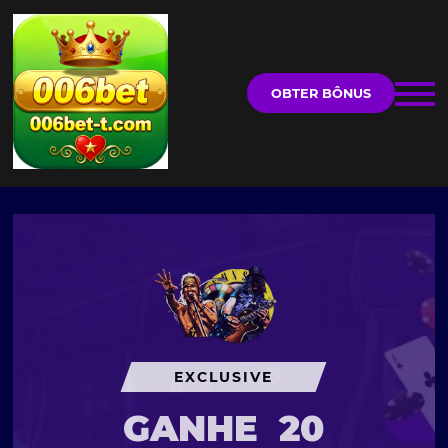
OBTER BÔNUS
EXCLUSIVE
GANHE
20