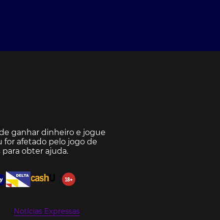
e ganhar dinheiro e jogue
for afetado pelo jogo de
s
para obter ajuda.
Notícias Expressas