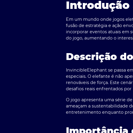
Introdução 
Em um mundo onde jogos elet
fusão de estratégia e ação en
incorporar eventos atuais em 
do jogo, aumentando o interes
Descrição d
InvincibleElephant
se passa em
especiais. O elefante é não ap
renováveis de força. Este cenár
desafios reais enfrentados po
O jogo apresenta uma série de
ameaçam a sustentabilidade do 
entretenimento enquanto promo
Importância