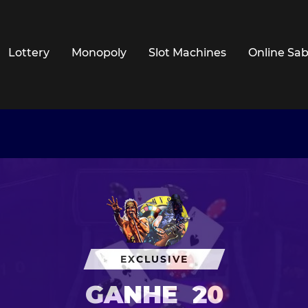
Lottery
Monopoly
Slot Machines
Online Sa
EXCLUSIVE
GANHE
20