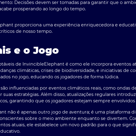
mento:
Decisões devem ser tomadas para garantir que o ambie
acabe prosperando ao longo do tempo.
ephant
proporciona uma experiência enriquecedora e educati
ríticos de nosso tempo.
is e o Jogo
otáveis de
InvincibleElephant
é como ele incorpora eventos a
anças climáticas, crises de biodiversidade, e iniciativas de c
ntados no jogo, educando os jogadores de forma lúdica.
ão influenciadas por eventos climáticos reais, como ondas d
r suas estratégias. Além disso, atualizações regulares intro
os, garantindo que os jogadores estejam sempre envolvidos 
ant
não é apenas outro jogo de aventura; é uma plataforma d
conscientes sobre o meio ambiente enquanto se divertem. C
ntos atuais, ele estabelece um novo padrão para o que signif
ducativo.