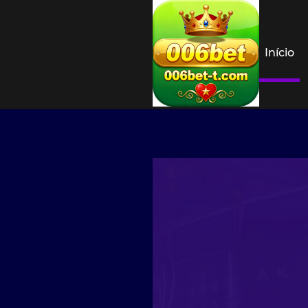
Início