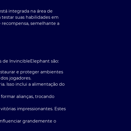
 está integrada na área de
 testar suas habilidades em
 e recompensa, semelhante a
as de
InvincibleElephant
são:
staurar e proteger ambientes
 dos jogadores.
. Isso inclui a alimentação do
formar alianças, trocando
vitórias impressionantes. Estes
influenciar grandemente o