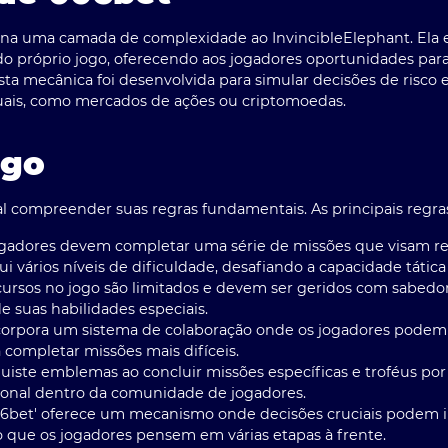
ciona uma camada de complexidade ao
InvincibleElephant
. Ela
do próprio jogo, oferecendo aos jogadores oportunidades para
sta mecânica foi desenvolvida para simular decisões de risco
tuais, como mercados de ações ou criptomoedas.
ogo
al compreender suas regras fundamentais. As principais regr
gadores devem completar uma série de missões que visam re
ui vários níveis de dificuldade, desafiando a capacidade tática
ursos no jogo são limitados e devem ser geridos com sabedoria
 suas habilidades especiais.
corpora um sistema de colaboração onde os jogadores podem 
a completar missões mais difíceis.
iste emblemas ao concluir missões específicas e troféus por 
cional dentro da comunidade de jogadores.
6bet' oferece um mecanismo onde decisões cruciais podem 
o que os jogadores pensem em várias etapas à frente.