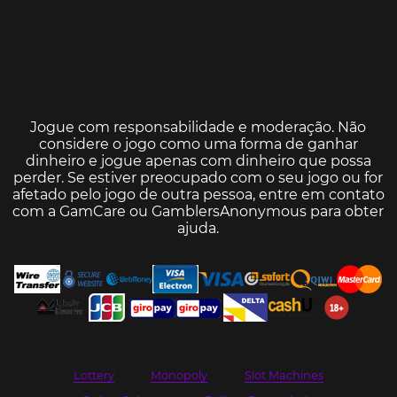
Jogue com responsabilidade e moderação. Não
considere o jogo como uma forma de ganhar
dinheiro e jogue apenas com dinheiro que possa
perder. Se estiver preocupado com o seu jogo ou for
afetado pelo jogo de outra pessoa, entre em contato
com a
GamCare
ou
GamblersAnonymous
para obter
ajuda.
Lottery
Monopoly
Slot Machines