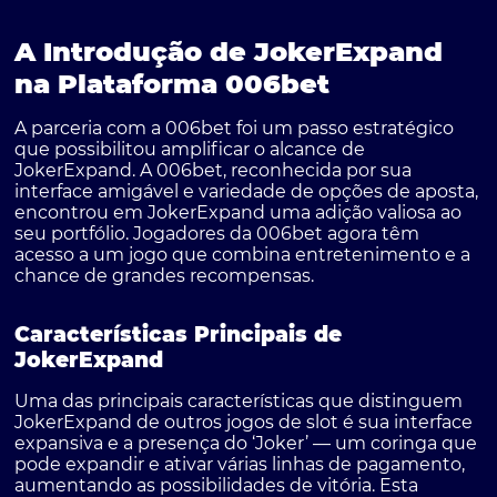
A Introdução de JokerExpand
na Plataforma 006bet
A parceria com a 006bet foi um passo estratégico
que possibilitou amplificar o alcance de
JokerExpand. A 006bet, reconhecida por sua
interface amigável e variedade de opções de aposta,
encontrou em JokerExpand uma adição valiosa ao
seu portfólio. Jogadores da 006bet agora têm
acesso a um jogo que combina entretenimento e a
chance de grandes recompensas.
Características Principais de
JokerExpand
Uma das principais características que distinguem
JokerExpand de outros jogos de slot é sua interface
expansiva e a presença do ‘Joker’ — um coringa que
pode expandir e ativar várias linhas de pagamento,
aumentando as possibilidades de vitória. Esta