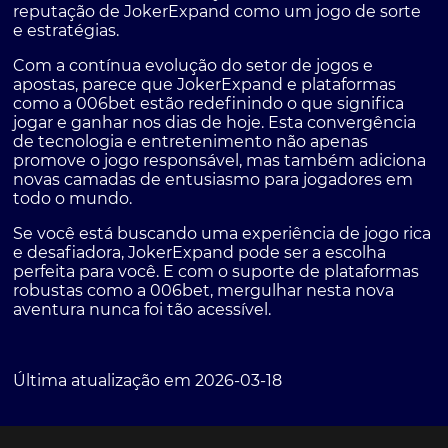
reputação de JokerExpand como um jogo de sorte
e estratégias.
Com a contínua evolução do setor de jogos e
apostas, parece que JokerExpand e plataformas
como a 006bet estão redefinindo o que significa
jogar e ganhar nos dias de hoje. Esta convergência
de tecnologia e entretenimento não apenas
promove o jogo responsável, mas também adiciona
novas camadas de entusiasmo para jogadores em
todo o mundo.
Se você está buscando uma experiência de jogo rica
e desafiadora, JokerExpand pode ser a escolha
perfeita para você. E com o suporte de plataformas
robustas como a 006bet, mergulhar nesta nova
aventura nunca foi tão acessível.
Última atualização em 2026-03-18