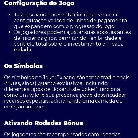
Configuração do Jogo
JokerExpand apresenta cinco rolos e uma
configuração variada de linhas de pagamento
que expandem com o progresso do jogo.
Os jogadores podem ajustar suas apostas antes
de iniciar os giros, permitindo flexibilidade e
controle total sobre o investimento em cada
rodada.
Os Símbolos
Os símbolos no JokerExpand são tanto tradicionais
(frutas, sinos) quanto exclusivos, incluindo
diferentes tipos de 'Joker'. Este ‘Joker’ funciona
como um wild, e sua presença pode desencadear
recursos especiais, adicionando uma camada de
emoção ao jogo.
Ativando Rodadas Bônus
Os jogadores são recompensados com rodadas