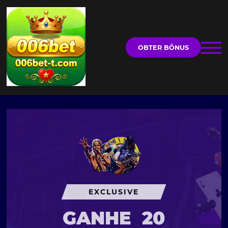
OBTER BÔNUS
EXCLUSIVE
GANHE
20