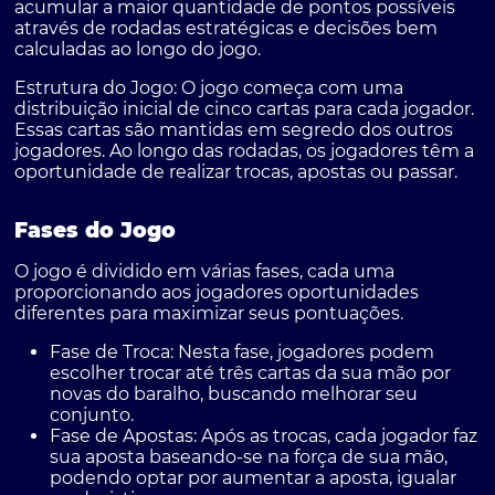
acumular a maior quantidade de pontos possíveis
através de rodadas estratégicas e decisões bem
calculadas ao longo do jogo.
Estrutura do Jogo:
O jogo começa com uma
distribuição inicial de cinco cartas para cada jogador.
Essas cartas são mantidas em segredo dos outros
jogadores. Ao longo das rodadas, os jogadores têm a
oportunidade de realizar trocas, apostas ou passar.
Fases do Jogo
O jogo é dividido em várias fases, cada uma
proporcionando aos jogadores oportunidades
diferentes para maximizar seus pontuações.
Fase de Troca:
Nesta fase, jogadores podem
escolher trocar até três cartas da sua mão por
novas do baralho, buscando melhorar seu
conjunto.
Fase de Apostas:
Após as trocas, cada jogador faz
sua aposta baseando-se na força de sua mão,
podendo optar por aumentar a aposta, igualar