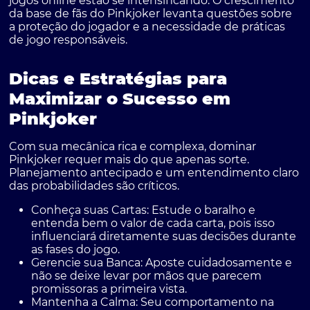
jogos online estão se intensificando. O crescimento
da base de fãs do Pinkjoker levanta questões sobre
a proteção do jogador e a necessidade de práticas
de jogo responsáveis.
Dicas e Estratégias para
Maximizar o Sucesso em
Pinkjoker
Com sua mecânica rica e complexa, dominar
Pinkjoker requer mais do que apenas sorte.
Planejamento antecipado
e um entendimento claro
das probabilidades são críticos.
Conheça suas Cartas:
Estude o baralho e
entenda bem o valor de cada carta, pois isso
influenciará diretamente suas decisões durante
as fases do jogo.
Gerencie sua Banca:
Aposte cuidadosamente e
não se deixe levar por mãos que parecem
promissoras a primeira vista.
Mantenha a Calma:
Seu comportamento na