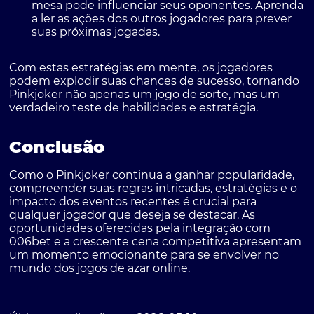
mesa pode influenciar seus oponentes. Aprenda
a ler as ações dos outros jogadores para prever
suas próximas jogadas.
Com estas estratégias em mente, os jogadores
podem explodir suas chances de sucesso, tornando
Pinkjoker não apenas um jogo de sorte, mas um
verdadeiro teste de habilidades e estratégia.
Conclusão
Como o Pinkjoker continua a ganhar popularidade,
compreender suas regras intricadas, estratégias e o
impacto dos eventos recentes é crucial para
qualquer jogador que deseja se destacar. As
oportunidades oferecidas pela integração com
006bet
e a crescente cena competitiva apresentam
um momento emocionante para se envolver no
mundo dos jogos de azar online.