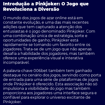
Introdução a Pinkjoker: O Jogo que
Revoluciona a Diversão
O mundo dos jogos de azar online está em
constante evolução, e uma das mais recentes
adições que tem capturado a atenção dos
entusiastas é o jogo denominado
Pinkjoker
. Com
uma combinação única de estratégia, sorte e
oportunidades de ganho, Pinkjoker está
rapidamente se tornando um favorito entre os
jogadores. Trata-se de um jogo que não apenas
desafia a habilidade dos jogadores, mas também
oferece uma experiência visual e interativa
incomparável.
A palavra-chave
006bet
também tem ganhado
destaque no cenário dos jogos, servindo como porta
de entrada para uma série de plataformas de jogos
onde Pinkjoker é oferecido. Esta associação não só
impulsiona a visibilidade do jogo mas também
proporciona aos jogadores uma interface segura e
confiável para explorar o universo excitante de
Pinkjoker.