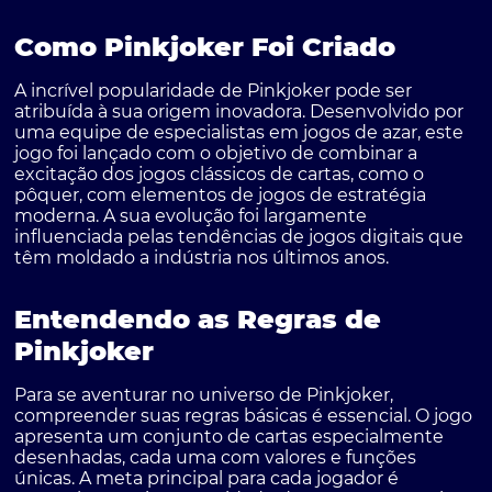
Como Pinkjoker Foi Criado
A incrível popularidade de Pinkjoker pode ser
atribuída à sua origem inovadora. Desenvolvido por
uma equipe de especialistas em jogos de azar, este
jogo foi lançado com o objetivo de combinar a
excitação dos jogos clássicos de cartas, como o
pôquer, com elementos de jogos de estratégia
moderna. A sua evolução foi largamente
influenciada pelas tendências de jogos digitais que
têm moldado a indústria nos últimos anos.
Entendendo as Regras de
Pinkjoker
Para se aventurar no universo de Pinkjoker,
compreender suas regras básicas é essencial. O jogo
apresenta um conjunto de cartas especialmente
desenhadas, cada uma com valores e funções
únicas. A meta principal para cada jogador é