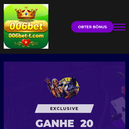
OBTER BÔNUS
EXCLUSIVE
GANHE
20