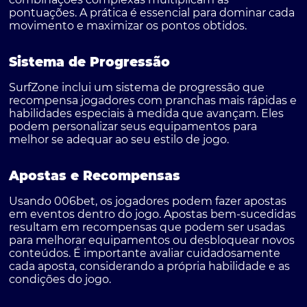
pontuações. A prática é essencial para dominar cada
movimento e maximizar os pontos obtidos.
Sistema de Progressão
SurfZone inclui um sistema de progressão que
recompensa jogadores com pranchas mais rápidas e
habilidades especiais à medida que avançam. Eles
podem personalizar seus equipamentos para
melhor se adequar ao seu estilo de jogo.
Apostas e Recompensas
Usando 006bet, os jogadores podem fazer apostas
em eventos dentro do jogo. Apostas bem-sucedidas
resultam em recompensas que podem ser usadas
para melhorar equipamentos ou desbloquear novos
conteúdos. É importante avaliar cuidadosamente
cada aposta, considerando a própria habilidade e as
condições do jogo.