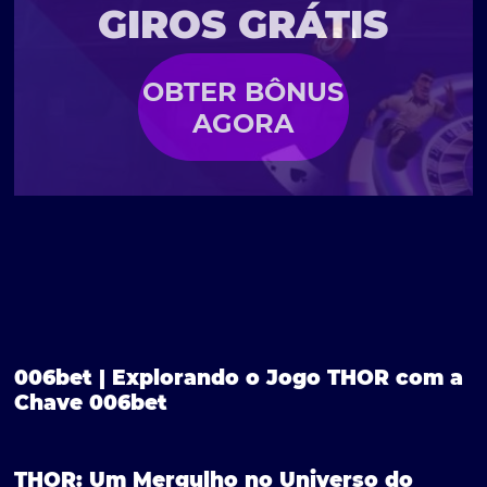
GIROS GRÁTIS
OBTER BÔNUS
AGORA
006bet | Explorando o Jogo THOR com a
Chave 006bet
THOR: Um Mergulho no Universo do