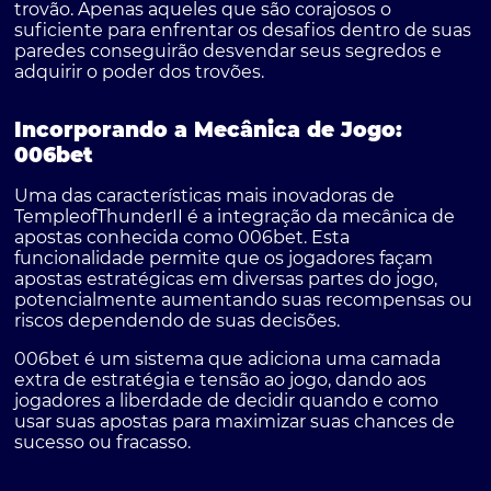
trovão. Apenas aqueles que são corajosos o
suficiente para enfrentar os desafios dentro de suas
paredes conseguirão desvendar seus segredos e
adquirir o poder dos trovões.
Incorporando a Mecânica de Jogo:
006bet
Uma das características mais inovadoras de
TempleofThunderII é a integração da mecânica de
apostas conhecida como 006bet. Esta
funcionalidade permite que os jogadores façam
apostas estratégicas em diversas partes do jogo,
potencialmente aumentando suas recompensas ou
riscos dependendo de suas decisões.
006bet é um sistema que adiciona uma camada
extra de estratégia e tensão ao jogo, dando aos
jogadores a liberdade de decidir quando e como
usar suas apostas para maximizar suas chances de
sucesso ou fracasso.