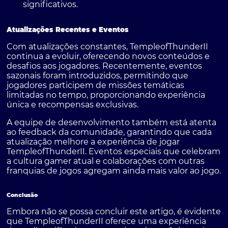
significativos.
Atualizações Recentes e Eventos
Com atualizações constantes, TempleofThunderII
continua a evoluir, oferecendo novos conteúdos e
desafios aos jogadores. Recentemente, eventos
sazonais foram introduzidos, permitindo que
jogadores participem de missões temáticas
limitadas no tempo, proporcionando experiência
única e recompensas exclusivas.
A equipe de desenvolvimento também está atenta
ao feedback da comunidade, garantindo que cada
atualização melhore a experiência de jogar
TempleofThunderII. Eventos especiais que celebram
a cultura gamer atual e colaborações com outras
franquias de jogos agregam ainda mais valor ao jogo.
Conclusão
Embora não se possa concluir este artigo, é evidente
que TempleofThunderII oferece uma experiência