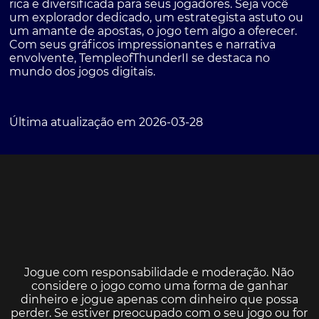
rica e diversificada para seus jogadores. Seja você
um explorador dedicado, um estrategista astuto ou
um amante de apostas, o jogo tem algo a oferecer.
Com seus gráficos impressionantes e narrativa
envolvente, TempleofThunderII se destaca no
mundo dos jogos digitais.
Última atualização em 2026-03-28
Jogue com responsabilidade e moderação. Não
considere o jogo como uma forma de ganhar
dinheiro e jogue apenas com dinheiro que possa
perder. Se estiver preocupado com o seu jogo ou for