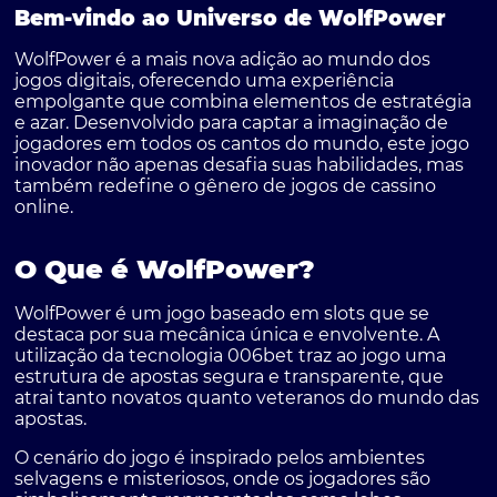
Bem-vindo ao Universo de WolfPower
WolfPower
é a mais nova adição ao mundo dos
jogos digitais, oferecendo uma experiência
empolgante que combina elementos de estratégia
e azar. Desenvolvido para captar a imaginação de
jogadores em todos os cantos do mundo, este jogo
inovador não apenas desafia suas habilidades, mas
também redefine o gênero de jogos de cassino
online.
O Que é WolfPower?
WolfPower é um jogo baseado em slots que se
destaca por sua mecânica única e envolvente. A
utilização da tecnologia
006bet
traz ao jogo uma
estrutura de apostas segura e transparente, que
atrai tanto novatos quanto veteranos do mundo das
apostas.
O cenário do jogo é inspirado pelos ambientes
selvagens e misteriosos, onde os jogadores são