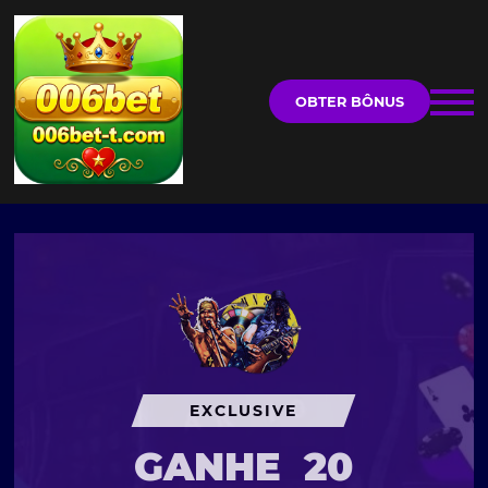
OBTER BÔNUS
EXCLUSIVE
GANHE
20