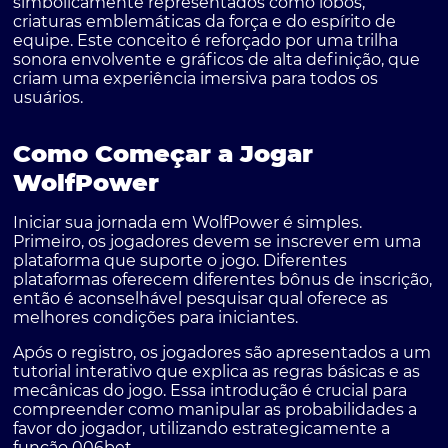
simbolicamente representados como lobos,
criaturas emblemáticas da força e do espírito de
equipe. Este conceito é reforçado por uma trilha
sonora envolvente e gráficos de alta definição, que
criam uma experiência imersiva para todos os
usuários.
Como Começar a Jogar
WolfPower
Iniciar sua jornada em WolfPower é simples.
Primeiro, os jogadores devem se inscrever em uma
plataforma que suporte o jogo. Diferentes
plataformas oferecem diferentes bônus de inscrição,
então é aconselhável pesquisar qual oferece as
melhores condições para iniciantes.
Após o registro, os jogadores são apresentados a um
tutorial interativo que explica as regras básicas e as
mecânicas do jogo. Essa introdução é crucial para
compreender como manipular as probabilidades a
favor do jogador, utilizando estrategicamente a
função 006bet.